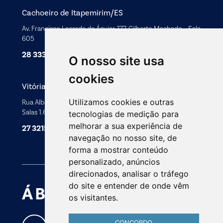
Cachoeiro de Itapemirim/ES
Av. Francisco Lacerda de Águiar, 177, Gilberto Machado - Sala
605
28 3333 3115
O nosso site usa
cookies
Vitória/ES
Utilizamos cookies e outras
Rua Alberto de Oliveira Santos, 42, Centro - Edifício AMES,
Salas 1.616 à 1.620
tecnologias de medição para
melhorar a sua experiência de
27 3215 5140
navegação no nosso site, de
forma a mostrar conteúdo
personalizado, anúncios
direcionados, analisar o tráfego
do site e entender de onde vêm
os visitantes.
CONCORDO