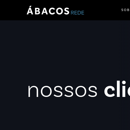
SOB
nossos
cl