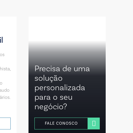
l
os
Precisa de uma
hista,
solução
do
personalizada
laudo
para o seu
ários.
negócio?
FALE CONOSCO